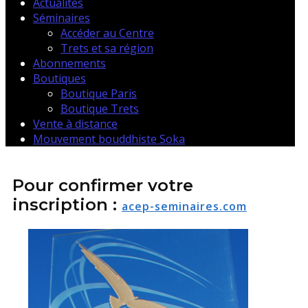
Actualités
Séminaires
Accéder au Centre
Trets et sa région
Abonnements
Boutiques
Boutique Paris
Boutique Trets
Vente à distance
Mouvement bouddhiste Soka
Pour confirmer votre
inscription :
acep-seminaires.com