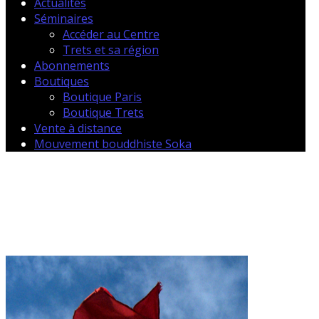
Actualités
Séminaires
Accéder au Centre
Trets et sa région
Abonnements
Boutiques
Boutique Paris
Boutique Trets
Vente à distance
Mouvement bouddhiste Soka
Informations légales